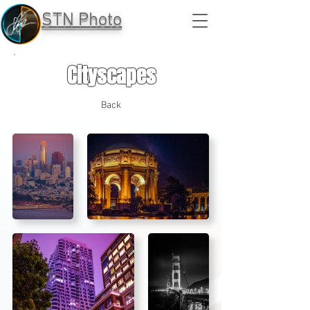
STN Photo
Cityscapes
Back