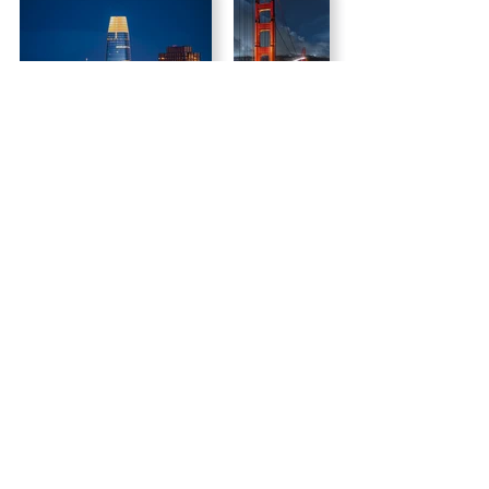
Back
Tel.
707-536-1007
I
calmbombstudios@gmail.com